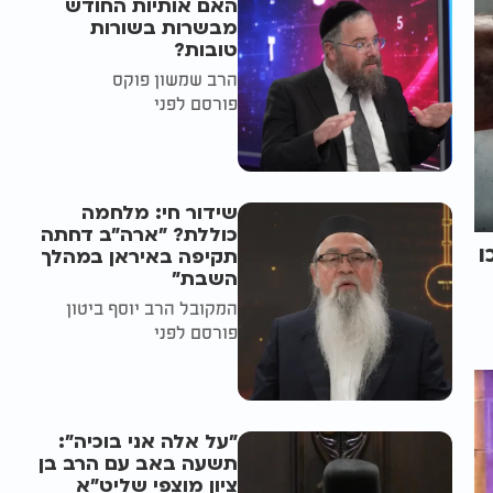
האם אותיות החודש
מבשרות בשורות
טובות?
הרב שמשון פוקס
פורסם לפני
שידור חי: מלחמה
כוללת? ״ארה"ב דחתה
ו
תקיפה באיראן במהלך
השבת״
המקובל הרב יוסף ביטון
פורסם לפני
"על אלה אני בוכיה":
תשעה באב עם הרב בן
ציון מוצפי שליט"א