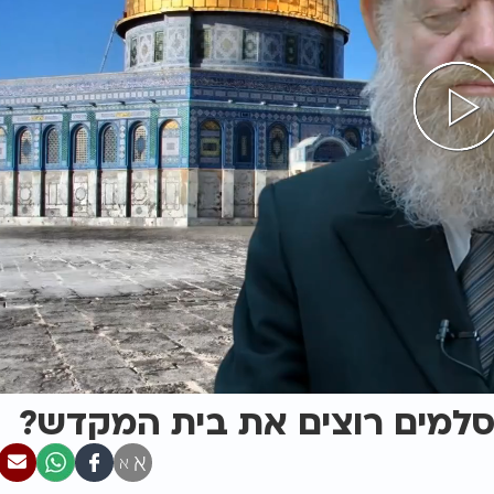
וסלמים רוצים את בית המקדש?
א
א