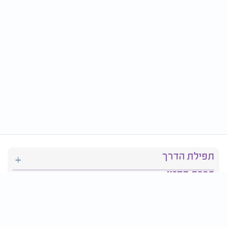
תפילת הדרך
ברכת המזון
יהדות
סידור תפילה
בריאות