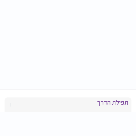
תפילת הדרך
ברכת המזון
יהדות
סידור תפילה