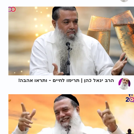
הרב יגאל כהן | תרימו לחיים - ותראו אהבה!