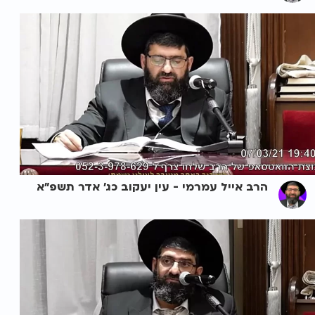
הרב אייל עמרמי - עין יעקוב כג' אדר תשפ"א