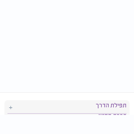
תפילת הדרך
ברכת המזון
יהדות