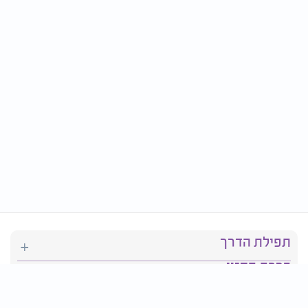
תפילת הדרך
ברכת המזון
יהדות