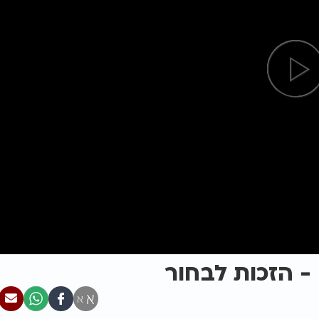
- הזכות לבחור
א
א