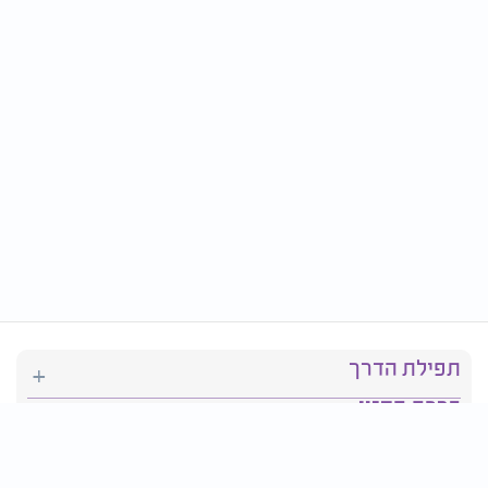
תפילת הדרך
ברכת המזון
יהדות
סידור תפילה