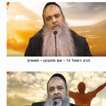
הרב רפאל זר - אם תתבונן - תאמין!