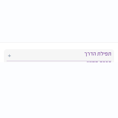
תפילת הדרך
ברכת המזון
יהדות
סידור תפילה
בריאות
חגים ומועדים