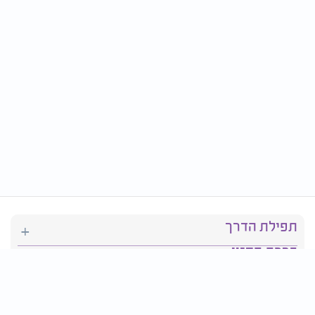
תפילת הדרך
ברכת המזון
יהדות
סידור תפילה