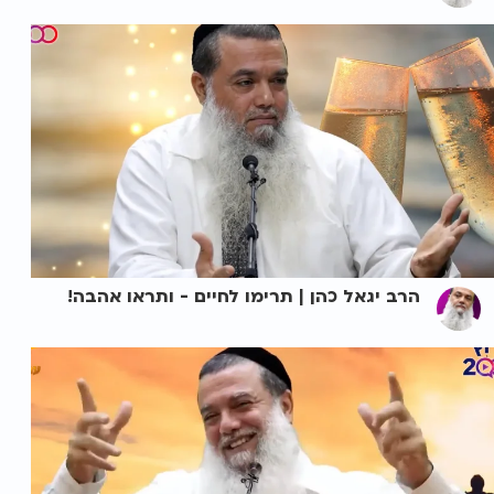
הרב יגאל כהן | תרימו לחיים - ותראו אהבה!