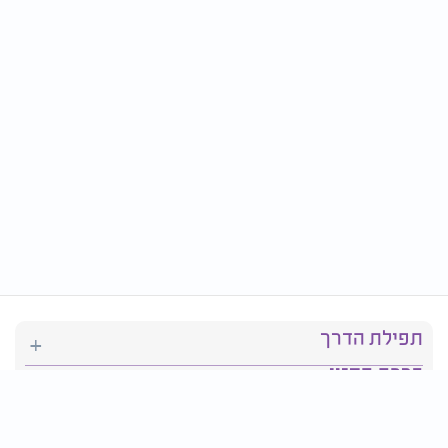
תפילת הדרך
ברכת המזון
יהדות
סידור תפילה