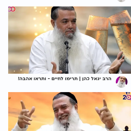
הרב יגאל כהן | תרימו לחיים - ותראו אהבה!