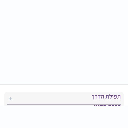
תפילת הדרך
ברכת המזון
יהדות
סידור תפילה