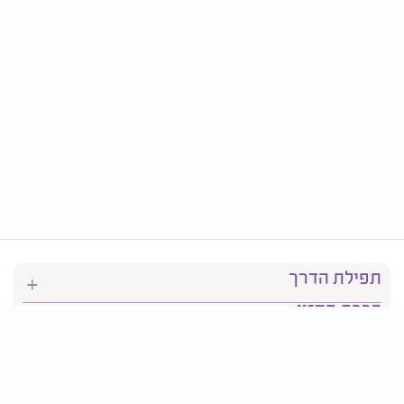
תפילת הדרך
ברכת המזון
יהדות
סידור תפילה
בריאות