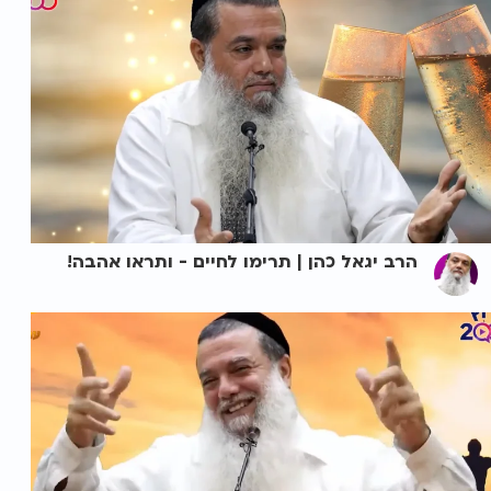
הרב יגאל כהן | תרימו לחיים - ותראו אהבה!