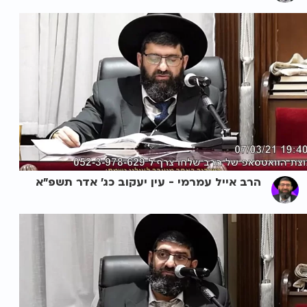
הרב אייל עמרמי - עין יעקוב כג' אדר תשפ"א