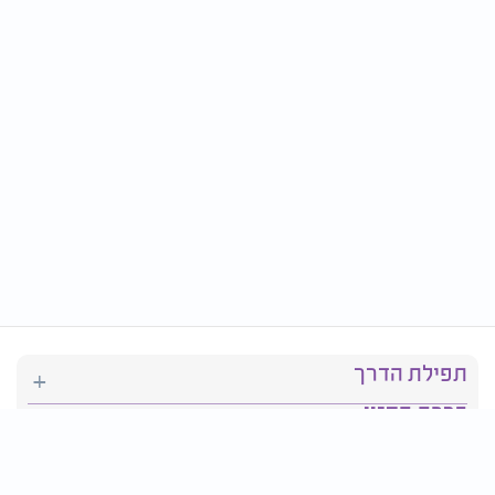
תפילת הדרך
ברכת המזון
יהדות
סידור תפילה