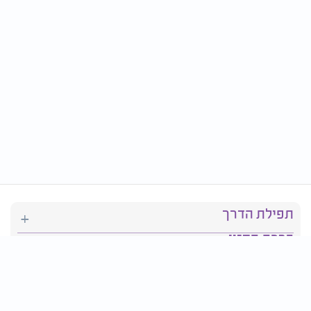
תפילת הדרך
ברכת המזון
יהדות
סידור תפילה
בריאות