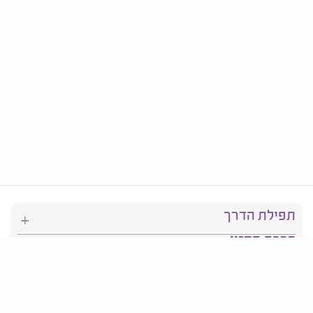
תפילת הדרך
ברכת המזון
יהדות
סידור תפילה
בריאות