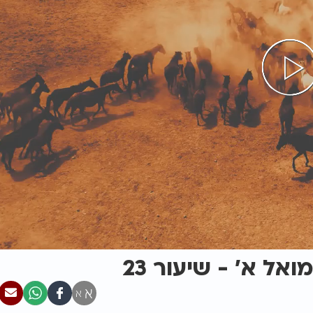
אל א' - שיעור 23
א
א