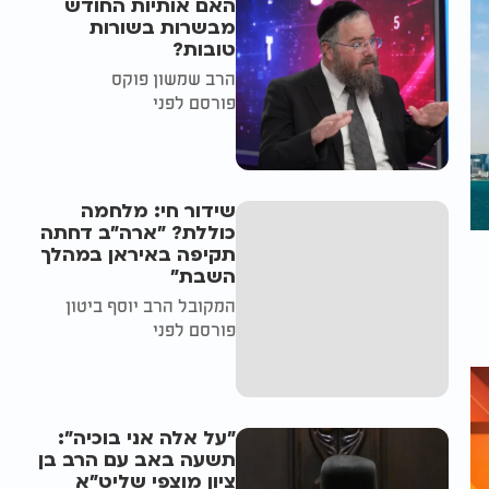
האם אותיות החודש
מבשרות בשורות
טובות?
הרב שמשון פוקס
פורסם לפני
שידור חי: מלחמה
כוללת? ״ארה"ב דחתה
תקיפה באיראן במהלך
השבת״
המקובל הרב יוסף ביטון
פורסם לפני
"על אלה אני בוכיה":
תשעה באב עם הרב בן
ציון מוצפי שליט"א