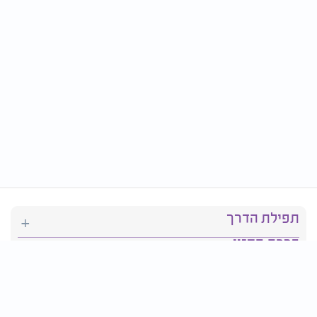
תפילת הדרך
ברכת המזון
יהדות
סידור תפילה
בריאות