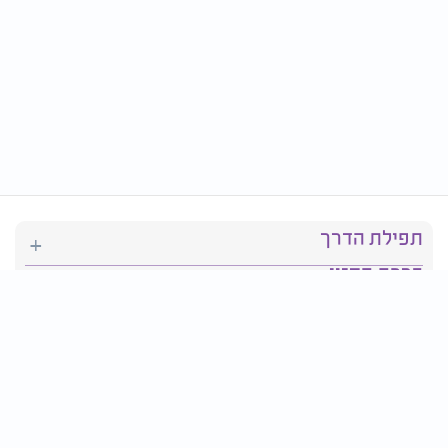
תפילת הדרך
ברכת המזון
יהדות
סידור תפילה
בריאות
חגים ומועדים