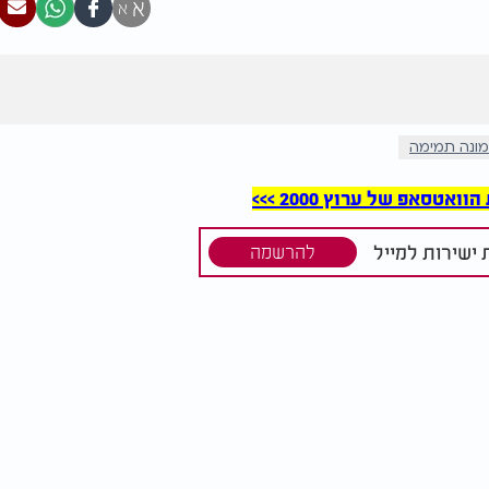
א
א
ונה תמימה
סאפ של ערוץ 2000 >>>
ישירות למייל
להרשמה