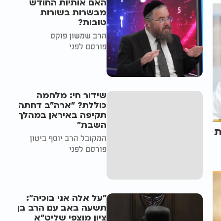
האם אותיות החודש
מבשרות בשורות
טובות?
הרב שמשון פוקס
פורסם לפני
שידור חי: מלחמה
כוללת? ״ארה"ב דחתה
תקיפה באיראן במהלך
השבת״
ת
המקובל הרב יוסף ביטון
פורסם לפני
"על אלה אני בוכיה":
תשעה באב עם הרב בן
ציון מוצפי שליט"א