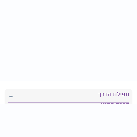
תפילת הדרך
ברכת המזון
יהדות
סידור תפילה
בריאות