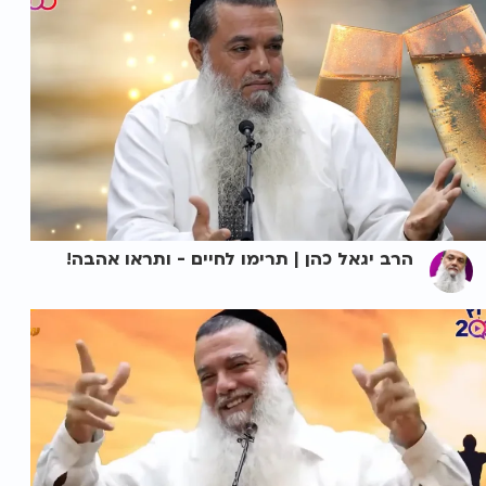
הרב יגאל כהן | תרימו לחיים - ותראו אהבה!