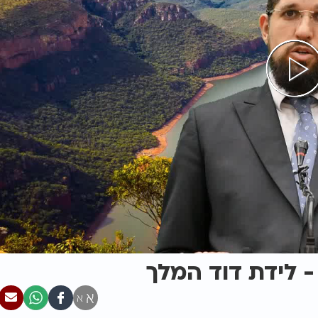
- לידת דוד המלך
א
א