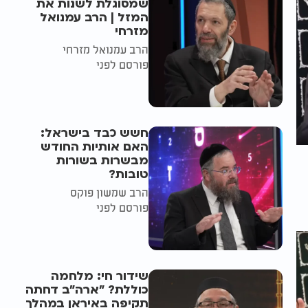
שמסוגלת לשנות את
המזל | הרב עמנואל
מזרחי
הרב עמנואל מזרחי
פורסם לפני
חשש כבד בישראל:
האם אותיות החודש
מבשרות בשורות
טובות?
הרב שמשון פוקס
פורסם לפני
שידור חי: מלחמה
כוללת? ״ארה"ב דחתה
תקיפה באיראן במהלך