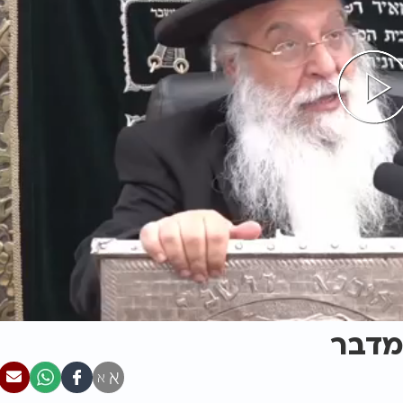
מדבר
א
א