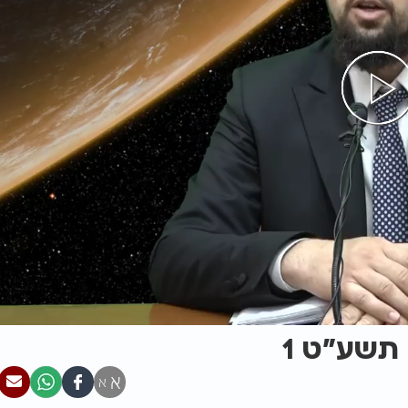
תשע"ט 1
א
א