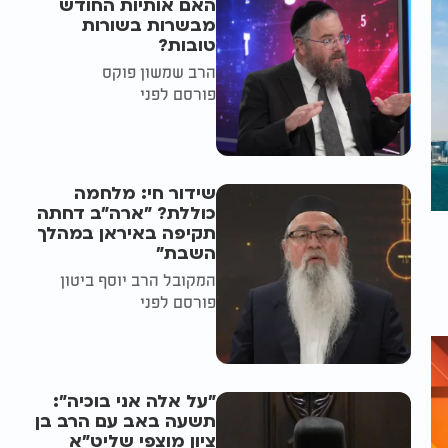
האם אותיות החודש
מבשרות בשורות
טובות?
הרב שמשון פוקס
פורסם לפני
שידור חי: מלחמה
כוללת? ״ארה"ב דחתה
תקיפה באיראן במהלך
השבת״
המקובל הרב יוסף ביטון
פורסם לפני
"על אלה אני בוכיה":
תשעה באב עם הרב בן
ציון מוצפי שליט"א