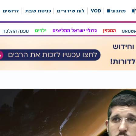
ה
מתכונים
VOD
לוח שידורים
כניסת שבת
דרושים
אטסאפ
המגזין
גדולי ישראל ממליצים
ילדים
מענה ההלכה