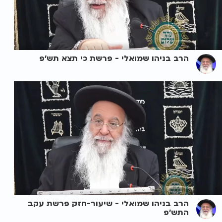
הרב בניהו שמואלי - פרשת כי תצא תש’פ
הרב בניהו שמואלי - שיעור-חזק פרשת עקב
התש'פ