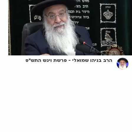
הרב בניהו שמואלי - פרשת ויגש התש"פ