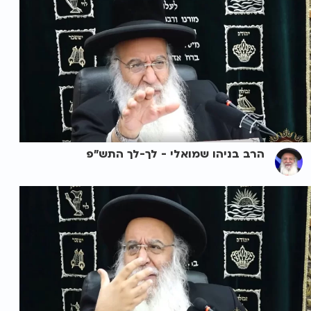
הרב בניהו שמואלי - לך-לך התש"פ