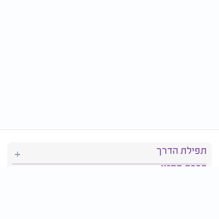
תפילת הדרך
ברכת המזון
יהדות
סידור תפילה
בריאות