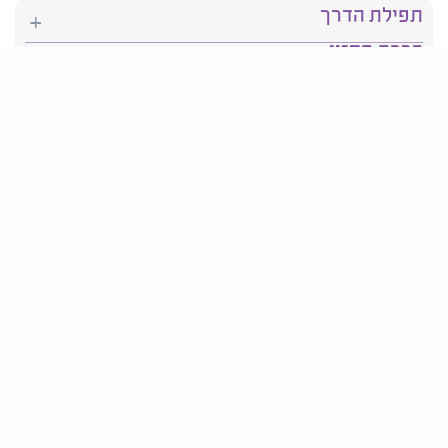
תפילת הדרך
ברכת המזון
יהדות
סידור תפילה
בריאות
חגים ומועדים
פרטים ליצירת קשר:
טלפון : 2610*
פקס: 03-9509719