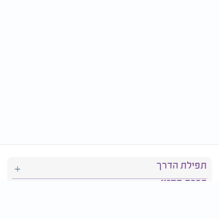
תפילת הדרך
ברכת המזון
יהדות
סידור תפילה