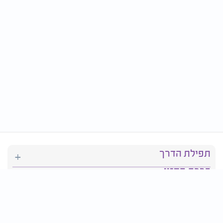
תפילת הדרך
ברכת המזון
יהדות
סידור תפילה
בריאות