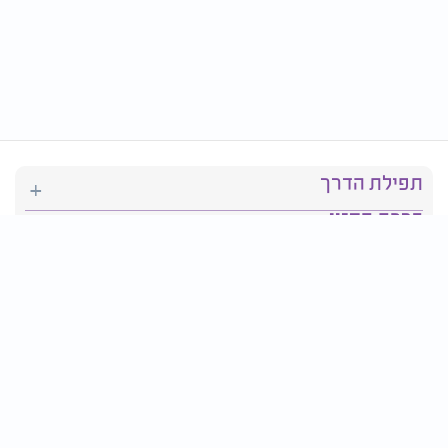
תפילת הדרך
ברכת המזון
יהדות
סידור תפילה
בריאות
חגים ומועדים