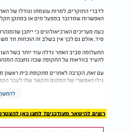
לדברי החוקרים, למרות עוצמתו וגודלו של האתר,
האפשרות שמדובר במפעל מים או במתקן חקלאי
כעת מעריכים הארכיאולוגים כי ייתכן שהמנהרה 
סיד, אולם גם לכך אין בשלב זה הוכחות חד משמ
התעלומה סביב האתר גדלה עוד יותר בשל העו
להעיד בוודאות על התקופה שבה נחצבה המנהר
עם זאת, הקרבה לאתרים מתקופת בית ראשון מ
גילו האפשרי של המקום והקשר שלו לעבר הקדו
ברשות מקרקעי ישראל כבר הודיעו כי המנהרה
להמשך 
בפארק ארכיאולוגי ייחודי שיוקם במקום לטובת
רוצים להישאר מעודכנים? לחצו כאן להצטרפות ל