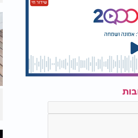
שידור חי
: אמונה ושמחה
בות