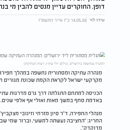
דופן. החוקרים עדיין מנסים להבין מי ב
14.05.26 כ"ז אייר התשפ"ו
עידו לוי
המערה שנחשפה בירושלים. (צילום: יולי שוורץ, רשות העתיקות)
מנהרה עתיקה ומסתורית נחשפה במהלך חפירות
מקרקעי ישראל לקראת הקמת שכונת מגורים חד
הכניסה למתחם התגלתה דרך גרם מדרגות עתיק 
באדמת סחף במשך מאות ואולי אף אלפי שנים.
מנהלי החפירה, ד"ר סיון מזרחי וזינובי מצקבי
החריג: "החציבה נעשתה למשעי, וברור שמי שב
מדוקדק".