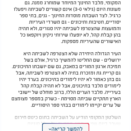
המקומי, מלבד החינוך המיוחד שמוחרג ממנה. גם
מעונות היום (גילאי 3-0) אינם קשורים לשביתה ויפעלו
כרגיל. לצד השבתת מוסדות החינוך - גנים, בתי ספר
יסודיים, חטיבות ותיכונים - גם משרדי העיריות
והמועצות שהצטרפו לשביתה יהיו סגורים, ולא תהיה
בהן קבלת קהל, לא יופעלו שירותי ניקיון ויוקפאו כל
האישורים שהעיריות מספקות.
העיר הגדולה היחידה שלא הצטרפה לשביתה היא
ירושלים - שם החליטו להמשיך כרגיל, אולם בשל
תמיכת ארגון המורים במאבק, גם שם יושבתו התיכונים.
גם קריית גת ומזכרת בתיה לא הצטרפו לשביתה, אבל
גם בהן כאמור לא יהיו לימודים בתיכונים. בערד יהיו
לימודים מלבד בתיכונים, אבל לא תהיה קבלת קהל
בעירייה. מלבד הערים הללו, ברוב מוחלט של יישובי
הארץ תתקיים שביתה מסוימת - כשרק במספר מצומצם
של ערים יקיימו לימודים בבתי ספר היסודיים.
השלטון המקומי הודיע על השביתה בתום כינוס חירום
שערך ביום שני האחרון, במחאה על שלל סוגיות
להמשך קריאה
הנוגעות לתקציב וכוונה לדבריו לפגוע בסמכויות