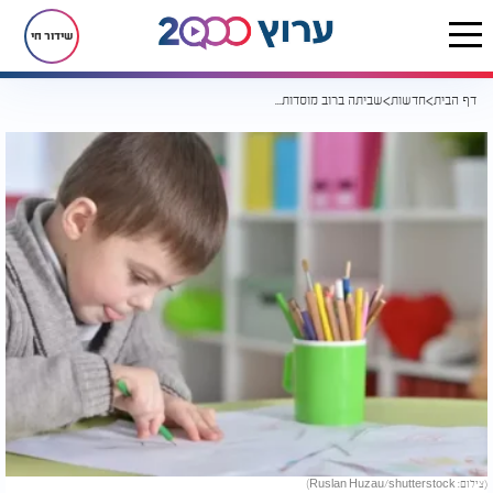
שידור חי
דף הבית
חדשות
שביתה ברוב מוסדות החינוך בארץ בגלל סכסוך השלטון המקומי
(צילום: Ruslan Huzau/shutterstock)