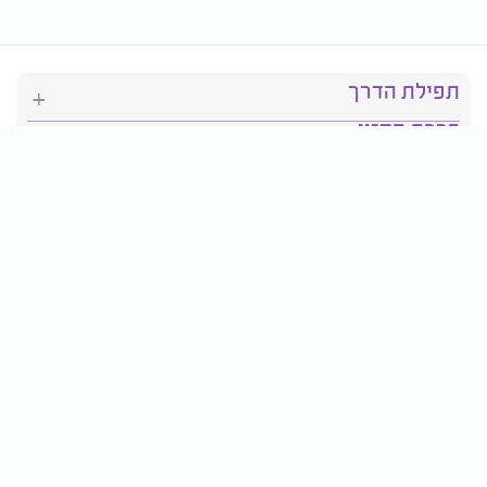
תפילת הדרך
ברכת המזון
יהדות
סידור תפילה
בריאות
חגים ומועדים