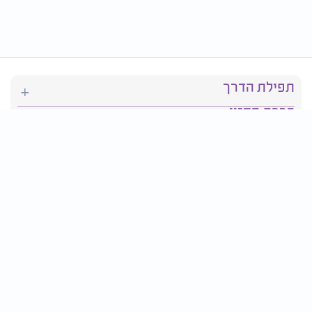
תפילת הדרך
ברכת המזון
יהדות
סידור תפילה
בריאות
חגים ומועדים