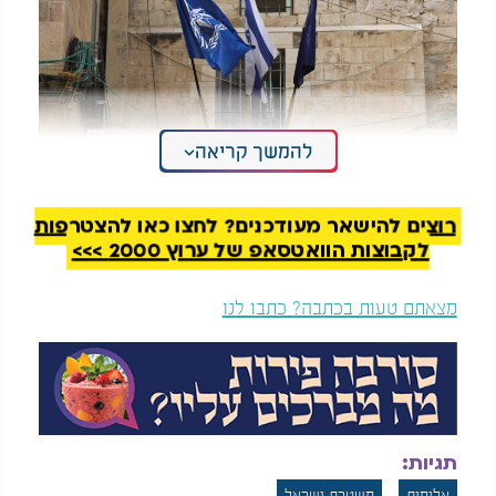
להמשך קריאה
רוצים להישאר מעודכנים? לחצו כאן להצטרפות
לקבוצות הוואטסאפ של ערוץ 2000 >>>
לאחר התקרית פונה מרסיאנו לבית החולים על מנת
לקבל טיפול כשהוא אזוק, תוך טענה שהוא התוקף.
מצאתם טעות בכתבה? כתבו לנו
"הייתי בחדר המיון ונתנו לי טיפול רפואי. כל הזמן
האירוע חוזר לי בראש פעם אחר פעם. השיניים של
המתנדב היו בתוך הבשר שלי בגב. אני לא מאמין שככה
מתנהג שוטר מתנדב במשטרה. צריך לעצור אותו
ולהעמיד אותו לדין", סיפר מרסיאנו, ששוחרר מבית
החולים זמן קצר לאחר שקיבל טיפול. "אני לא אשתוק לו
תגיות:
על מה שעשה לי. אני מצפה ממח"ש שיעמידו אותו לדין",
אלימות
משטרת ישראל