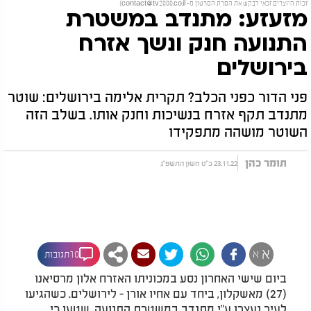
זכות היוצרים זכאי לבקש את הסרת הסרטון מ-
contact@tv2000.co.il
)
מזעזע: מתנדב במשטרת
התנועה חנק ונשך אזרח
בירושלים
פני הדור כפני הכלב? תקרית אלימה בירושלים: שוטר
מתנדב תקף אזרח בנשיכות וחנק אותו. בשלב הזה
השוטר מושהה מתפקידו
תומר כהן
23.11.22 כ"ט חשון התשפ"ג
א
א
10תגובות
ביום שישי האחרון נסע במכוניתו האזרח אלון מרסיאנו
(27) מאשקלון, ביחד עם אחיו אורן - לירושלים. כשהגיעו
לעיר נעצרו ע"י מתנדב במשטרת התנועה, שטען כי