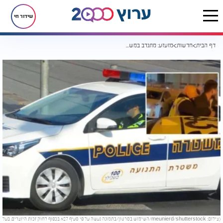
שידור חי
דף הבית
חדשות
מזעזע: מתנדב במשטרת התנועה חנק ונשך אזרח בירושלים
(צילום: meunierd/shutterstock/השימוש בסרטון/בתמונה נעשה על פי סעיף 27א בכפוף לחוק זכות היוצרים. בעל