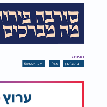
תגיות:
הרב יגאל כהן
סגולה
רץ בוואטסאטפ