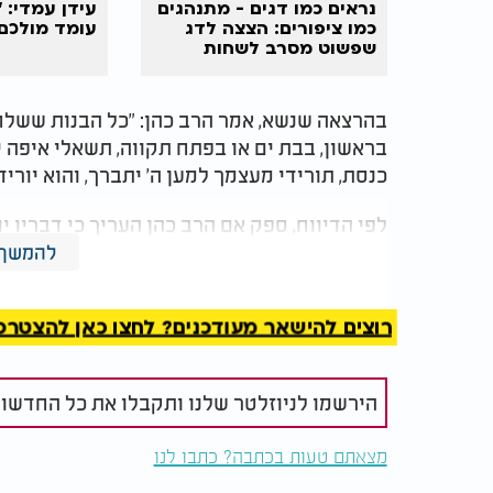
נראים כמו דגים - מתנהגים
עידן עמדי: 
כמו ציפורים: הצצה לדג
עומד מולכם 
שפשוט מסרב לשחות
בהרצאה שנשא, אמר הרב כהן: "כל הבנות ששלח
בראשון, בבת ים או בפתח תקווה, תשאלי איפה י
כנסת, תורידי מעצמך למען ה' יתברך, והוא יורי
לפי הדיווח, ספק אם הרב כהן העריך כי דבריו 
רבות החלו לתעד את עצמן מנקות את בתי הכנס
להמשך 
ומביעות תקווה להקים בית בישראל.
רוצים להישאר מעודכנים? לחצו כאן להצטרפות ל
הירשמו לניוזלטר שלנו ותקבלו את כל החדשו
מצאתם טעות בכתבה? כתבו לנו