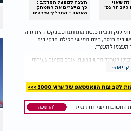
"זה שאני
הצצה למפעל הקרמבו:
היום זה נס"
כך מייצרים את הממתק
האהוב - התהליך שידהים
אתכם
תי לנקות בית כנסת מתחתנות. בבקשה, את גרה
ש בית כנסת, ביום חמישי בלילה, תנקי בית
ד מעצמו למענך".
יובילו לטרנד חדש ברשת, אולם בפועל צעירות
ת, כשהן נשמעות ברקע לדבריו של הרב
קריאה
קבוצות הוואטסאפ של ערוץ 2000 >>>
ת החשובות ישירות למייל
להרשמה