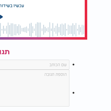
עכשיו בשידור
תגו