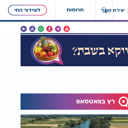
תרומות
לשידור החי
יצירת קשר
רץ בוואטסאפ