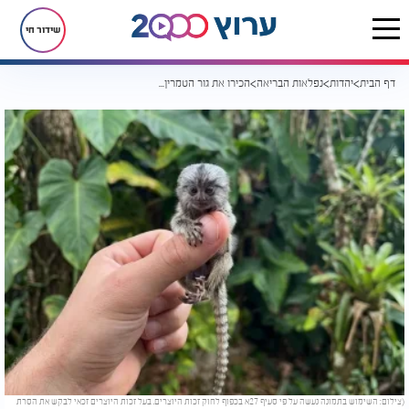
שידור חי
דף הבית
יהדות
נפלאות הבריאה
הכירו את גור הטמרין: אחד הקופים הקטנים והמדהימים בעולם
(צילום: השימוש בתמונה נעשה על פי סעיף 27א בכפוף לחוק זכות היוצרים. בעל זכות היוצרים זכאי לבקש את הסרת