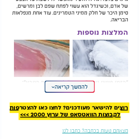
של אדם, וכשיגדל הוא עשוי לפתח שפם לבן ומרשים,
סימן היכר של חלק ממיני הטמרינים. עוד אחת מנפלאות
הבריאה.
המלצות נוספות
"הזמן פשוט נעצר":
״ה' צובע את הטבע״:
להמשך קריאה
המפלים שקופאים
האגם הורוד שמזכיר לנו
באמצע ומדהימים את
כמה העולם לא מובן
העולם
מאליו
רוצים להישאר מעודכנים? לחצו כאן להצטרפות
לקבוצות הוואטסאפ של ערוץ 2000 >>>
מצאתם טעות בכתבה? כתבו לנו