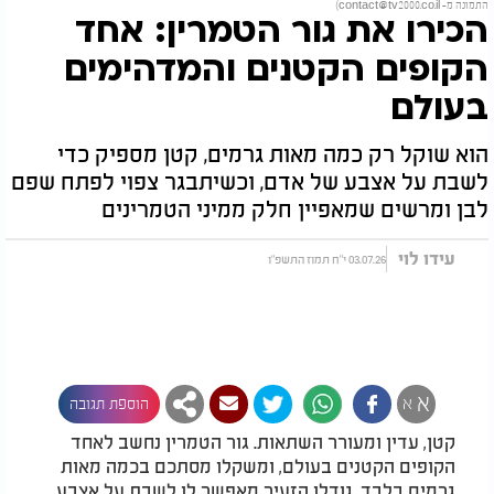
התמונה מ-
contact@tv2000.co.il
)
הכירו את גור הטמרין: אחד
הקופים הקטנים והמדהימים
בעולם
הוא שוקל רק כמה מאות גרמים, קטן מספיק כדי
לשבת על אצבע של אדם, וכשיתבגר צפוי לפתח שפם
לבן ומרשים שמאפיין חלק ממיני הטמרינים
עידו לוי
03.07.26 י"ח תמוז התשפ"ו
א
א
הוספת תגובה
קטן, עדין ומעורר השתאות. גור הטמרין נחשב לאחד
הקופים הקטנים בעולם, ומשקלו מסתכם בכמה מאות
גרמים בלבד. גודלו הזעיר מאפשר לו לשבת על אצבע