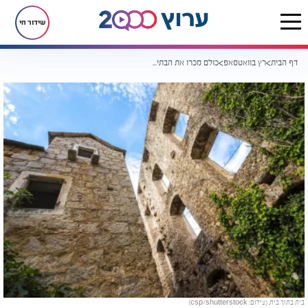
שידור חי
דף הבית
רץ בוואטסאפ
כולם מכרו את הבתים, אבל הוא סירב. התוצאה הפכה לאטרקציה עולמית
בית בתוך בית. (צילום: csp/shutterstock)