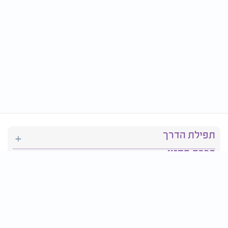
תפילת הדרך
ברכת המזון
יהדות
סידור תפילה
בריאות
חגים ומועדים