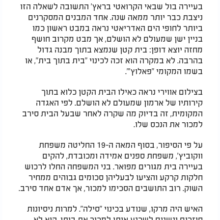
בעיירה בול שבאי הקרואטי בראץ' התשובה לשאלה הזו
ניצבת כבר יותר ממאה שנה. אחד המבנים המסקרנים
ביותר לחופי הים האדריאטי נראה במבט ראשון כמו
בניין ישן שמעולם לא הושלם, אך מבט מקרוב חושף
מחזה יוצא דופן: בית קטן שנמצא בתוך מבנה גדול
בהרבה. לא במקרה הוא זכה לכינוי "בית בתוך בית", או
בשמו המקומי "פאלוץ'".
בצילום אווירי נראה כאילו הבית הקטן כלוא בתוך
קירותיו של ארמון שמעולם לא הושלם. לפי האגדה
המקומית, זה בדיוק מה שקרה לאחר שבעל הבית סירב
למכור את הנכס שלו.
על פי הסיפור, בסוף המאה ה-19 החליטה משפחת
ווקוביץ', משפחת ספנים אמידה ומכובדת, להקים
בעיירה בית מגורים מפואר. בני המשפחה החלו לרכוש
חלקות קרקע והציעו לבעליהן סכומים גבוהים ממחיר
השוק. רוב התושבים הסכימו למכור, אך אדם אחד סירב.
האיש היה מרקו, שנודע בכינוי "סילה". למרות ניסיונות
חוזרים ונשנים לשכנע אותו למכור את ביתו, הוא לא