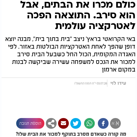
כולם מכרו את הבתים, אבל
הוא סירב. התוצאה הפכה
לאטרקציה עולמית
באי הקרואטי בראץ' ניצב "בית בתוך בית", מבנה יוצא
דופן שהפך לאחת האטרקציות הבולטות באזור. לפי
האגדה המקומית, הכול החל כשבעל הבית סירב
למכור את הנכס למשפחה עשירה שביקשה לבנות
במקום ארמון
עידו לוי
03.07.26 י"ח תמוז התשפ"ו
א
א
הוספת תגובה
מה קורה כשאדם מסרב בתוקף למכור את הבית שלו?