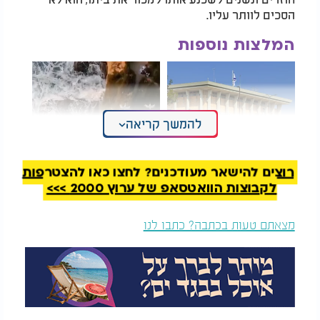
הסכים לוותר עליו.
המלצות נוספות
להמשך קריאה
מפתיע: זה מה שהוקרן
מהגובה - רואים את היד
רוצים להישאר מעודכנים? לחצו כאן להצטרפות
בחדר המנוחה בכנסת
המכוונת: כשהטבע
מצייר תפילה של צבעים
לקבוצות הוואטסאפ של ערוץ 2000 >>>
לפי האגדה, בני משפחת ווקוביץ' החליטו להמשיך
מצאתם טעות בכתבה? כתבו לנו
בבנייה סביב ביתו של מרקו, במרחק של מטרים בודדים
ממנו, בתקווה שהצפיפות שתיווצר סביבו תגרום לו
לעזוב בסופו של דבר.
אלא שהבנייה נעצרה בפתאומיות. על פי הסיפור,
שלושת האחים לבית ווקוביץ' טבעו בים בזמן שהיו