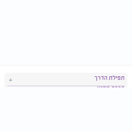
תפילת הדרך
ברכת המזון
יהדות
סידור תפילה
בריאות
חגים ומועדים