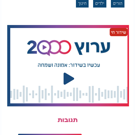
הורים
ילדים
חינוך
שידור חי
גם אתם נתקלים בילד
כיצד יקבלו את
שבתוככם?
תפילותינו ברצון?
עכשיו בשידור: אמונה ושמחה
משמעת איננה נקמה על מה שהיה, אלא חינוך לקראת
מה שיהיה.
כאשר ילד לא סידר את המשחקים, וההורה אומר לו
שמכיוון שלא שמר על המשחקים הוא לא ישחק בהם יום
או יומיים, יש כאן קשר הגיוני בין המעשה לבין התוצאה.
המסר הוא: מי שרוצה ליהנות ממשחק, צריך גם לדעת
לשמור עליו ולסדר אותו. המטרה היא ללמד אחריות.
תגובות
לעומת זאת, ענישה נובעת פעמים רבות מתוך כעס,
תסכול או רצון לגרום לילד להרגיש רע בגלל מה שעשה.