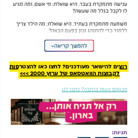
ענישה מתמקדת בעבר. היא שואלת: מי אשם, ומה מגיע
לו לקבל בגלל מה שעשה?
משמעת מתמקדת בעתיד. היא שואלת: מה הילד צריך
ללמוד כדי להתנהג נכון בפעם הבאה?
ענישה פעמים רבות יוצרת כעס, בושה, השפלה או רצון
להמשך קריאה
לנקום. הילד עסוק בעצמו, במסכנות שלו ובתחושת
הפגיעה שלו. משמעת, לעומת זאת, עוסקת בלמידה,
באחריות ובתוצאות.
רוצים להישאר מעודכנים? לחצו כאן להצטרפות
לקבוצות הוואטסאפ של ערוץ 2000 >>>
אם ילד שפך בכוונה צבע על הרצפה, ענישה תאמר:
"אתה מקבל עונש כי התנהגת לא יפה". משמעת תאמר:
מצאתם טעות בכתבה? כתבו לנו
"אתה אחראי לנקות את מה שלכלכת". כאן הילד לומד
שיש קשר בין מעשים לבין אחריות.
מטרת החינוך אינה לגרום לילד לסבול, אלא לגרום לו
להתפתח. לא לשבור את הרצון שלו, אלא לכוון אותו.
המלצות נוספות
תגיות: