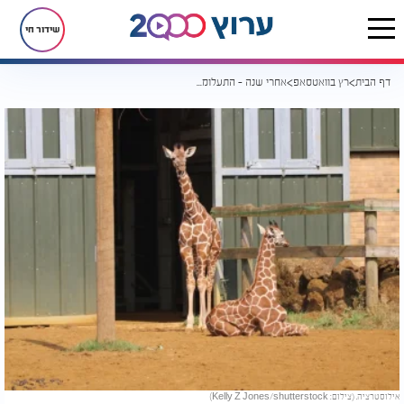
שידור חי
דף הבית
רץ בוואטסאפ
אחרי שנה - התעלומה שהסעירה את ארה"ב נפתרה: גורי הג'ירפות שנעלמו נמצאו בחיים
אילוסטרציה. (צילום: Kelly Z Jones/shutterstock)