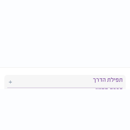
תפילת הדרך
ברכת המזון
יהדות
סידור תפילה
בריאות