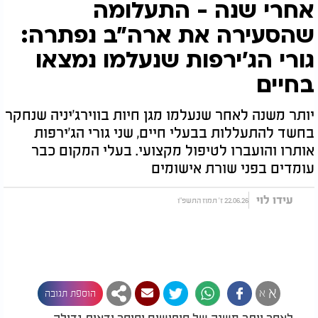
אחרי שנה - התעלומה
שהסעירה את ארה"ב נפתרה:
גורי הג'ירפות שנעלמו נמצאו
בחיים
יותר משנה לאחר שנעלמו מגן חיות בווירג'יניה שנחקר
בחשד להתעללות בבעלי חיים, שני גורי הג'ירפות
אותרו והועברו לטיפול מקצועי. בעלי המקום כבר
עומדים בפני שורת אישומים
עידו לוי
22.06.26 ז' תמוז התשפ"ו
א
א
הוספת תגובה
לאחר יותר משנה של חיפושים וחוסר ודאות גדולה,