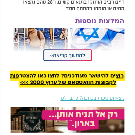
חיים רבים הוחזקו בתנאים קשים, ו־28 מהם נמצאו
מתים או הומתו בהמתת חסד.
המלצות נוספות
להמשך קריאה
יצירות ליום העצמאות
תיעוד דרמטי: המחבל
שאפשר להכין בבית עם
בבת ים מסתיר את פניו
רוצים להישאר מעודכנים? לחצו כאן להצטרפות
הילדים
- ואז מניח את השקית
לקבוצות הוואטסאפ של ערוץ 2000 >>>
החשודה
על פי הדיווחים, באותה תקופה תכננו הרשויות להעביר
מצאתם טעות בכתבה? כתבו לנו
ארבע ג'ירפות שנותרו בגן החיות, אך לפני שהמהלך יצא
לפועל שתי ג'ירפות המליטו גורים בסביבות אפריל
2025. כאשר נערכה ביקורת במקום באותו חודש,
התברר כי הגורים נעלמו.
עוד עלה כי הנהלת גן החיות לא דיווחה על הלידות,