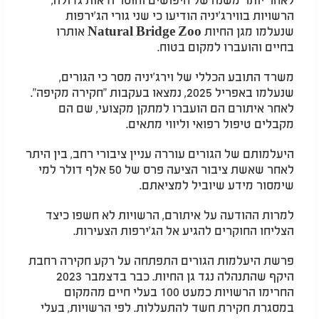
הרשויות בווירג'יניה הודיעו כי שני גורי הג'ירפות
שנעלמו מגן החיות Natural Bridge Zoo אותרו
בחיים והועברו למקום בטוח.
משרד התובע הכללי של וירג'יניה מסר כי הגורים,
שנעלמו באפריל 2025, נמצאו בעקבות "חקירה מקיפה".
לאחר איתורם הם הועברו למתקן מקצועי, שם הם
מקבלים טיפול רפואי וליווי מתאים.
היעלמותם של הגורים עוררה עניין ציבורי רחב, בין היתר
לאחר שאשת ציבור הציעה פרס של 50 אלף דולר למי
שימסור מידע שיוביל למציאתם.
למרות ההודעה על איתורם, הרשויות לא חשפו כיצד
הצליחו החוקרים להגיע אל הג'ירפות הצעירות.
פרשת היעלמות הגורים התפתחה על רקע חקירה רחבת
היקף שהתנהלה נגד גן החיות. כבר בדצמבר 2023
החרימו הרשויות כמעט 100 בעלי חיים מהמקום
במסגרת חקירת חשד להתעללות. לפי הרשויות, בעלי