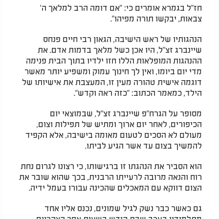
חז"ל בגמרא אומרים כי: "אם דומה הרב למלאך ה'
צבאות, יבקשו תורה מפיהו".
הנהגותיו של ראש הישיבה, הגאון רבי חיים פנחס
שיינברג זצ"ל, היו אכן כשל מלאך בדמות אדם. את
ההנהגות המופלאות הללו חזו ילדיו בתוך הבית פנימה
מדי יום ביומו, ואין לך חינוך עמוק ומשפיע יותר מאשר
דוגמה אישית טהורה מעין זו, המעצבת את אישיותו של
הילד, כמאמר הכתוב: "כזה ראה וקדש".
מסופר על הגרח"פ שיינברג זצ"ל, שבמוצאי יום
הכיפורים, לאחר יום ארוך ומתיש של תפילות וצום,
מעולם לא הסכים לטעום מאומה בישיבה, אלא הקפיד
להמשיך בצום עד אשר הגיע לביתו.
הוא הסביר את הנהגתו זו ברגישותו, כי רצונו לגרום נחת
רוח והנאה מרובה לרעייתו הרבנית, בכך שהוא שובר את
הצום דווקא עם המאכלים שהכינה עבורו בעמל ידיה.
גם כאשר כבר נשק לגיל שמונים, נכנס אליו אחד
מתלמידיו בערב שבת קודש בשעות אחר הצהריים,