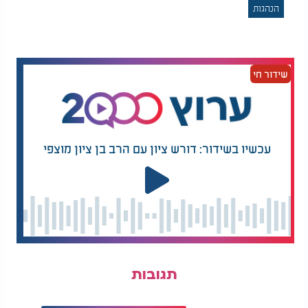
הרב והרבנית זכו לחיות יחד שנים רבות באהבה, בחיבה
הנהגות
ובכבוד הדדי שהפליאו את כל רואיהם.
כל משתתפי השמחות בישיבת "תורה אור" ידעו כי ראש
הישיבה אינו יוצא משום שמחה ואירוע בידיים ריקות,
שידור חי
אלא תמיד דואג להכין מראש שקית מעדנים מלאה בכל
טוב, כדי שיביא אותה לרבנית וישמח אותה.
בתקופה שבה התקיים מניין לתפילת
ערבית
של ליל
שבת בתוך ביתו, היה הרב שולח את אחד מילדיו לשאול
עכשיו בשידור: דורש ציון עם הרב בן ציון מוצפי
את הרבנית בצניעות אם אפשר כבר להתחיל בתפילה,
והאם היא מוכנה והסידור בידה.
כששב לביתו במוצאי שבת, והמתין לו שם ציבור גדול
של תלמידים ומקורבים, היה נכנס פנימה, פונה תחילה
לרבנית ומכריז בקול: "דבר ראשון - שבוע טוב לרבנית
החשובה".
תגובות
בשנותיה האחרונות, כשהייתה מאושפזת, היה מבקרה
מדי יום, יושב ליד מיטתה ושר לה שירים כדי לשמח את
נפשה.