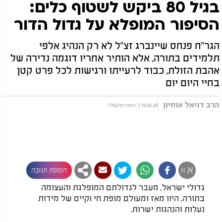
בגיל 80 ביקש לשטוף כלים:
הסיפור המופלא על גדול הדור
הגר"ח פנחס שיינברג זצ"ל לא רק הנהיג אלפי
תלמידים בתורה, אלא הותיר אחריו דוגמה נדירה של
אהבת הזולת, כבוד לרעייתו ורגישות לכל פרט קטן
בחיי היום יום
הרב דניאל אוחיון
18.06.26 ג' תמוז התשפ"ו
א
א
הוספת תגובה
גדולי ישראל, מעבר לגדולתם המופלגת והעצומה
בתורה, היוו מאז ומעולם מופת חי וקיים של מידות
נעלות והנהגות ישרות.