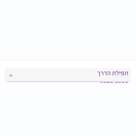
תפילת הדרך
ברכת המזון
יהדות
סידור תפילה
בריאות
חגים ומועדים