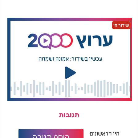
"לכי תקראי לסבתא":
אהבה מתעוררת: סוד
הנס המרגש בצפון
הזוגיות המוצלחת לפי
שיר השירים
שידור חי
באותו רגע הבנתי שחיללתי שבת כל חיי.
אבל הכאב הפך לאור.
עכשיו בשידור: אמונה ושמחה
הבנתי שהשבת היא לא סתם יום. היא אות. ברית. נשמה.
מאותה שבת התעוררה בי סקרנות להכיר את השורשים
שלי.
אחרי כל יום עבודה קבעתי עיתים לתורה בכולל ערב.
כתבתי את כל השאלות, ואת כל התשובות בהלכה
תגובות
שקיבלתי מהאברכים.
בהמשך נכנסתי לישיבה של בעלי תשובה.
היו הראשונים
הוסף תגובה