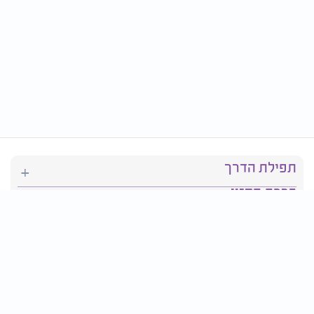
תפילת הדרך
ברכת המזון
יהדות
סידור תפילה
בריאות
חגים ומועדים