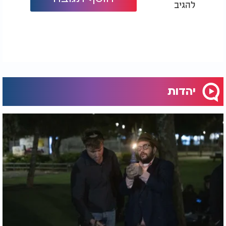
להגיב
לאחר כמה חודשים חזרתי לבית הוריי עם מגבעת
וחליפה.
הם התרגשו מאוד, ולשמחתי זכיתי להשפיע גם עליהם
לחזור בתשובה שלמה.
היום אני נשוי, יש לי ילדים, ואני חי באהבה גדולה לקיום
התורה והמצוות.
יהדות
ובכל ליל שבת, כשאני יוצא מבית הכנסת לאחר
שהציבור והחזן אומרים יחד: "ויכולו השמים והארץ", ואני
רואה אנשים נוסעים בשבת, הלב כואב.
כואב כאילו אני רואה את עצמי אז. אותו ילד מפונק שלא
ידע, שלא הבין.
אני מתפלל עליהם שיזכו להכיר את אור השבת.
בגמרא פגשתי את המילים: "מתנה טובה יש לי בבית גנזי
ושבת שמה, ואני מבקש ליתנה לישראל" ונפעמתי.