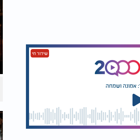
שהחיים מקבלים ממד אחר. תתאר לעצמך רכב שנוסע 120 קמ"ש, ושמים בתוכו אבנים בבגאז'.
ה? כי יש משהו כבד. צריך לדעת שהחיים כרגע
הבן שלי. אני מגיע לכותל המערבי, מדבר עם
ו לי איתו, ונותן להם תובנות לחיים. אנשים
שידור חי
שיודע מה שהוא מדבר. לפעמים תוך כדי שיחה
מעט שנתיים. אנשים פשוט באמצע עוצרים,
.
: אמונה ושמחה
איתנו, וגם את עצמנו, בגלל עצם העובדה
חיים יותר טובים ויותר נחמדים. רק כך נוכל
שרוצה טוב לכולנו. רק צריך להסתכל בגובה
גם הרב אריה נאלץ והצליח לעשות את הבלתי