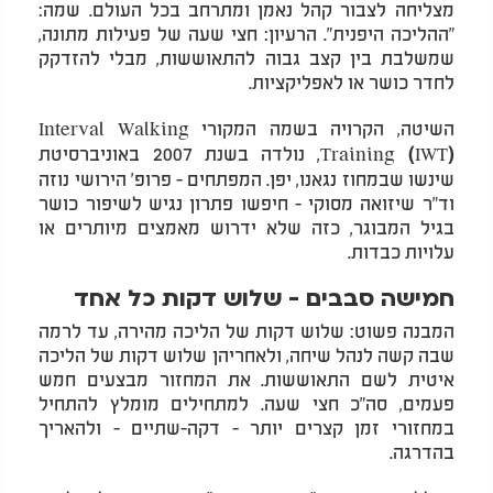
מצליחה לצבור קהל נאמן ומתרחב בכל העולם. שמה:
"ההליכה היפנית". הרעיון: חצי שעה של פעילות מתונה,
שמשלבת בין קצב גבוה להתאוששות, מבלי להזדקק
לחדר כושר או לאפליקציות.
השיטה, הקרויה בשמה המקורי
I
nterval Walking
, נולדה בשנת 2007 באוניברסיטת
Training (IWT)
שינשו שבמחוז נגאנו, יפן. המפתחים - פרופ' הירושי נוזה
וד"ר שיזואה מסוקי - חיפשו פתרון נגיש לשיפור כושר
בגיל המבוגר, כזה שלא ידרוש מאמצים מיותרים או
עלויות כבדות.
חמישה סבבים - שלוש דקות כל אחד
המבנה פשוט: שלוש דקות של הליכה מהירה, עד לרמה
שבה קשה לנהל שיחה, ולאחריהן שלוש דקות של הליכה
איטית לשם התאוששות. את המחזור מבצעים חמש
פעמים, סה"כ חצי שעה. למתחילים מומלץ להתחיל
במחזורי זמן קצרים יותר - דקה-שתיים - ולהאריך
בהדרגה.