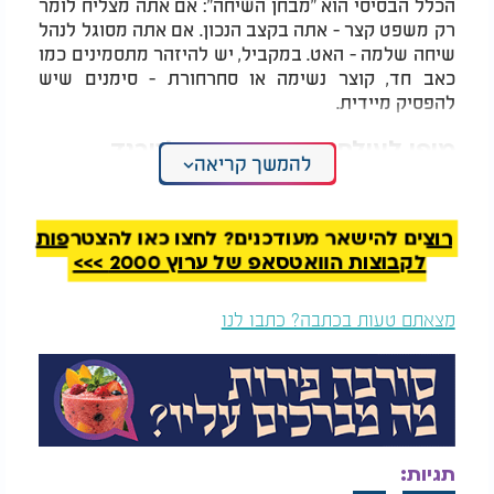
הכלל הבסיסי הוא "מבחן השיחה": אם אתה מצליח לומר
רק משפט קצר - אתה בקצב הנכון. אם אתה מסוגל לנהל
שיחה שלמה - האט. במקביל, יש להיזהר מתסמינים כמו
כאב חד, קוצר נשימה או סחרחורת - סימנים שיש
להפסיק מיידית.
מיפן לעולם: כשמדע הופך לטרנד
להמשך קריאה
למרות שתוצאות מחקריות הופיעו כבר לפני עשור וחצי,
ההליכה היפנית נשארה תחומה לתחום האקדמי - עד
לכתבה מקיפה באתר המדע ScienceAlert שפורסמה
רוצים להישאר מעודכנים? לחצו כאן להצטרפות
ביוני 2025, והביאה לפריצה עולמית. ברגע אחד הפכה
לקבוצות הוואטסאפ של ערוץ 2000 >>>
שיטה יפנית שקטה ללהיט ברשת, כשסרטונים,
האשטגים ואתגרים מילאו את הפידים.
מצאתם טעות בכתבה? כתבו לנו
#JapaneseWalking כבר צבר עשרות מיליוני צפיות,
וההדים הגיעו גם לכלי תקשורת כמו
The
,
Healthline
Independent
ו-
New York Post
.
בדומה לטרנדים קודמים כמו 12-3-30 (הליכה בשיפוע
12% במהירות 3 מייל לשעה במשך 30 דקות), גם כאן
מדובר באימון פשוט - אך בעל פוטנציאל השפעה גבוה.
תגיות: