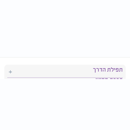
תפילת הדרך
ברכת המזון
יהדות
סידור תפילה
בריאות
חגים ומועדים