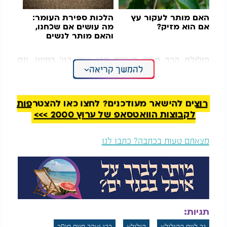
האם מותר לעקור עץ
הלכות ספירת העומר:
אם הוא מזיק?
מה עושים אם שכחנו,
והאם מותר לנשים
לברך?
הילולת הרב סופר מצוינת מדי שנה בט' בסיוון, יום
להמשך קריאה
פטירתו בשנת 1939 (ה'תרצ"ט). ביום זה נוהגים להדליק
נר נשמה, ללמוד מפרי עטו ולומר תפילות לעילוי נשמתו.
יש הנוהגים גם לתת צדקה ולבקש ישועות בזכותו.
רוצים להישאר מעודכנים? לחצו כאן להצטרפות
נינו של הרב סופר, הרב יעקב חיים סופר, עומד כיום
לקבוצות הוואטסאפ של ערוץ 2000 >>>
בראש ישיבת "כף החיים" בירושלים, שהוקמה על שמו
ולזכרו. הישיבה ממשיכה את דרכו בהפצת תורה והלכה
מצאתם טעות בכתבה? כתבו לנו
ברוח מסורתית ומעמיקה.
הילולת "כף החיים" מהווה הזדמנות להתחבר למורשתו
של אחד מגדולי הפוסקים והמקובלים בדורו, ולהתברך
מהאור שהותיר אחריו.
תגיות:
נר ליום ההילולא
הילולא
רבי יעקב חיים סופר