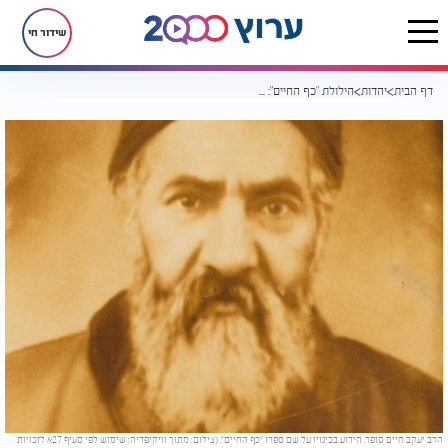
שידור חי
דף הבית
יהדות
הילולת "כף החיים": עם ישראל מציין את יום פטירתו של הרב יעקב חיים סופר
הרב יעקב חיים סופר, הידוע בכינויו על שם ספרו "כף החיים". (צילום: מתוך וויקיפדיה; שימוש לפי סעיף 27א לזכויות