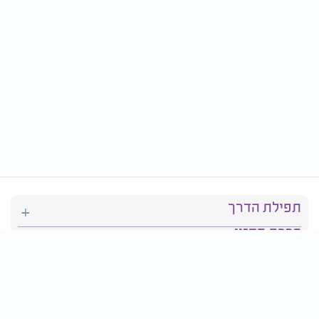
תפילת הדרך
ברכת המזון
יהדות
סידור תפילה
בריאות