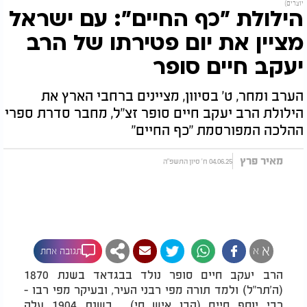
יוצרים)
הילולת "כף החיים": עם ישראל
מציין את יום פטירתו של הרב
יעקב חיים סופר
הערב ומחר, ט' בסיוון, מציינים ברחבי הארץ את
הילולת הרב יעקב חיים סופר זצ"ל, מחבר סדרת ספרי
ההלכה המפורסמת "כף החיים"
מאיר פרץ
04.06.25 ח' סיון התשפ"ה
א
א
תגובה אחת
הרב יעקב חיים סופר נולד בבגדאד בשנת 1870
(ה'תר"ל) ולמד תורה מפי רבני העיר, ובעיקר מפי רבו -
רבי יוסף חיים (הבן איש חי). בשנת 1904 עלה