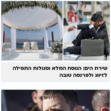
תפילת הדרך לרכב -
תפילת הדרך לטיסה
מנוקדת
במטוס
(להתפלל על חייל יוסיף: וכן יְהִי רָצון מִלְּפָנֶיךָ יְיָ אֱלוהֵינוּ
וֵאלוהֵי אֲבותֵינוּ אֵל שַׁדַּי אֶהְיֶה אֲשֶׁר אֶהְיֶה שתתמלא
ברחמים על החייל פב"פ ותשגיח עליו בעֵין חמלתך
ותשמרהו ותצליהו מכול צרה וצוקה ומכול נגע ומחלה
שירת הים: הנוסח המלא וסגולות התפילה
וקיים בו:כִּי מַלְאָכָיו יְצַוֶּה לָּךְ לִשְׁמָרְךָ בְּכָל דְּרָכֶיךָ: יְיָ
יִשְׁמָרְךָ מִכָּל רָע יִשְׁמֹר אֶת נַפְשֶׁךָ: יְיָ יִשְׁמָר צֵאתְךָ וּבוֹאֶךָ
לזיווג ולפרנסה טובה
מֵעַתָּה וְעַד עוֹלָם וכן: יְבָרֶכְךָ יְיָ וְיִשְׁמְרֶךָ: יָאֵר יְיָ פָּנָיו אֵלֶיךָ
וִיחֻנֶּךָּ: יִשָּׂא יְיָ פָּנָיו אֵלֶיךָ וְיָשֵׂם לְךָ שָׁלוֹם: וְשָׂמוּ אֶת שְׁמִי עַל
בְּנֵי יִשְׂרָאֵל וַאֲנִי אֲבָרְכֵם).
ותבטל מעלינו ומעל כל עמך בית ישראל כל גזרות
קשות ורעות, ותחיש את גאולתנו ברחמים וברצון אמן