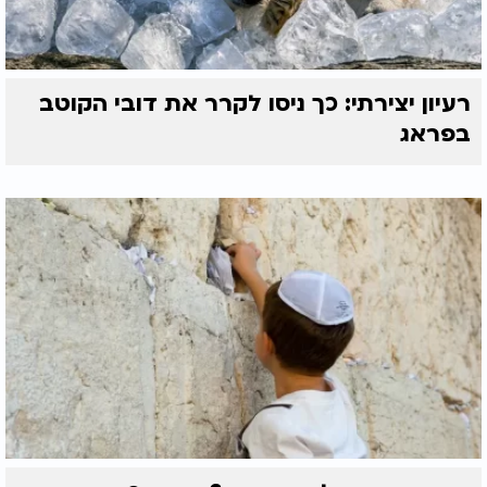
לכתחילה, עדיף לעמוד ולומר את
תפילת הדרך
ביישוב
הדעת ובמצב של עמידה.
אולם, אם אדם כבר נמצא בנסיעה ואין אפשרות לעצור
מחמת בטיחות וכדומה - אפשר לומר את תפילת הדרך
רעיון יצירתי: כך ניסו לקרר את דובי הקוטב
גם תוך כדי נסיעה.
בפראג
האם אפשר להוציא ידי חובה נוסעים אחרים בתפילת
הדרך?
אפשר להוציא גם את שאר הנוסעים בתפילת הדרך, על
ידי שאדם אחד אומר אותה בקול רם, ומכוון להוציא ידי
חובתם את שאר השומעים שנוסעים איתו.
הנוסעים עונים אחריו בסוף הברכה "אמן", ובכך יצאו גם
הם ידי חובת תפילת הדרך.
חשיבות תפילת הדרך - הרב יקיר בוטה: