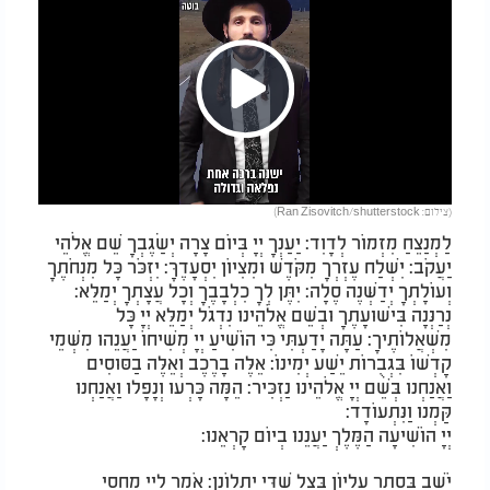
Play
(צילום: Ran Zisovitch/shutterstock)
Video
לַמְנַצֵּחַ מִזְמוֹר לְדָוִד: יַעַנְךָ יְיָ בְּיוֹם צָרָה יְשַׂגֶּבְךָ שֵׁם אֱלֹהֵי
יַעֲקֹב: יִשְׁלַח עֶזְרְךָ מִקֹּדֶשׁ וּמִצִּיּוֹן יִסְעָדֶךָּ: יִזְכֹּר כָּל מִנְחֹתֶךָ
וְעוֹלָתְךָ יְדַשְּׁנֶה סֶלָה: יִתֶּן לְךָ כִלְבָבֶךָ וְכָל עֲצָתְךָ יְמַלֵּא:
נְרַנְּנָה בִּישׁוּעָתֶךָ וּבְשֵׁם אֱלֹהֵינוּ נִדְגֹּל יְמַלֵּא יְיָ כָּל
מִשְׁאֲלוֹתֶיךָ: עַתָּה יָדַעְתִּי כִּי הוֹשִׁיעַ יְיָ מְשִׁיחוֹ יַעֲנֵהוּ מִשְּׁמֵי
קָדְשׁוֹ בִּגְבֻרוֹת יֵשַׁע יְמִינוֹ: אֵלֶּה בָרֶכֶב וְאֵלֶּה בַסּוּסִים
וַאֲנַחְנוּ בְּשֵׁם יְיָ אֱלֹהֵינוּ נַזְכִּיר: הֵמָּה כָּרְעוּ וְנָפָלוּ וַאֲנַחְנוּ
קַּמְנוּ וַנִּתְעוֹדָד:
יְיָ הוֹשִׁיעָה הַמֶּלֶךְ יַעֲנֵנוּ בְיוֹם קָרְאֵנוּ:
יֹשֵׁב בְּסֵתֶר עֶלְיוֹן בְּצֵל שַׁדַּי יִתְלוֹנָן: אֹמַר לַיְיָ מַחְסִי