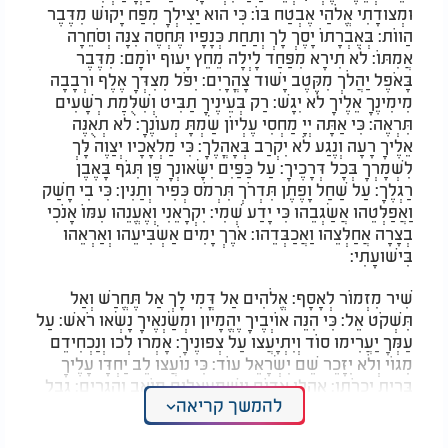
וּמְצוּדָתִי אֱלֹהַי אֶבְטַח בּוֹ: כִּי הוּא יַצִּילְךָ מִפַּח יָקוּשׁ מִדֶּבֶר
הַוּוֹת: בְּאֶבְרָתוֹ יָסֶךְ לָךְ וְתַחַת כְּנָפָיו תֶּחְסֶה צִנָּה וְסֹחֵרָה
אֲמִתּוֹ: לֹא תִירָא מִפַּחַד לָיְלָה מֵחֵץ יָעוּף יוֹמָם: מִדֶּבֶר
בָּאֹפֶל יַהֲלֹךְ מִקֶּטֶב יָשׁוּד צָהֳרָיִם: יִפֹּל מִצִּדְּךָ אֶלֶף וּרְבָבָה
מִימִינֶךָ אֵלֶיךָ לֹא יִגָּשׁ: רַק בְּעֵינֶיךָ תַבִּיט וְשִׁלֻּמַת רְשָׁעִים
תִּרְאֶה: כִּי אַתָּה יְיָ מַחְסִי עֶלְיוֹן שַׂמְתָּ מְעוֹנֶךָ: לֹא תְאֻנֶּה
אֵלֶיךָ רָעָה וְנֶגַע לֹא יִקְרַב בְּאָהֳלֶךָ: כִּי מַלְאָכָיו יְצַוֶּה לָּךְ
לִשְׁמָרְךָ בְּכָל דְּרָכֶיךָ: עַל כַּפַּיִם יִשָּׂאוּנְךָ פֶּן תִּגֹּף בָּאֶבֶן
רַגְלֶךָ: עַל שַׁחַל וָפֶתֶן תִּדְרֹךְ תִּרְמֹס כְּפִיר וְתַנִּין: כִּי בִי חָשַׁק
וַאֲפַלְּטֵהוּ אֲשַׂגְּבֵהוּ כִּי יָדַע שְׁמִי: יִקְרָאֵנִי וְאֶעֱנֵהוּ עִמּוֹ אָנֹכִי
בְצָרָה אֲחַלְּצֵהוּ וַאֲכַבְּדֵהוּ: אֹרֶךְ יָמִים אַשְׂבִּיעֵהוּ וְאַרְאֵהוּ
בִּישׁוּעָתִי:
שִׁיר מִזְמוֹר לְאָסָף: אֱלֹהִים אַל דֳּמִי לָךְ אַל תֶּחֱרַשׁ וְאַל
תִּשְׁקֹט אֵל: כִּי הִנֵּה אוֹיְבֶיךָ יֶהֱמָיוּן וּמְשַׂנְאֶיךָ נָשְׂאוּ רֹאשׁ: עַל
עַמְּךָ יַעֲרִימוּ סוֹד וְיִתְיָעֲצוּ עַל צְפוּנֶיךָ: אָמְרוּ לְכוּ וְנַכְחִידֵם
מִגּוֹי וְלֹא יִזָּכֵר שֵׁם יִשְׂרָאֵל עוֹד: כִּי נוֹעֲצוּ לֵב יַחְדָּו עָלֶיךָ
בְּרִית יִכְרֹתוּ: אָהֳלֵי אֱדוֹם וְיִשְׁמְעֵאלִים מוֹאָב וְהַגְרִים: גְּבָל
להמשך קריאה
וְעַמּוֹן וַעֲמָלֵק פְּלֶשֶׁת עִם יֹשְׁבֵי צוֹר: גַּם אַשּׁוּר נִלְוָה עִמָּם
הָיוּ זְרוֹעַ לִבְנֵי לוֹט סֶלָה: עֲשֵׂה לָהֶם כְּמִדְיָן כְּסִיסְרָא כְיָבִין