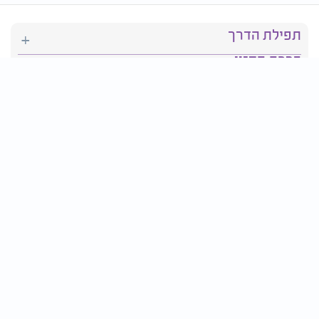
תפילת הדרך
ברכת המזון
יהדות
סידור תפילה
בריאות
חגים ומועדים
פרטים ליצירת קשר:
טלפון : 2610*