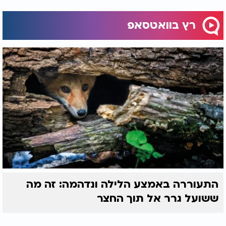
לקח. לא רק של פחד - אלא של נחישות
.
רץ בוואטסאפ
התעוררה באמצע הלילה ונדהמה: זה מה
ששועל גרר אל תוך החצר