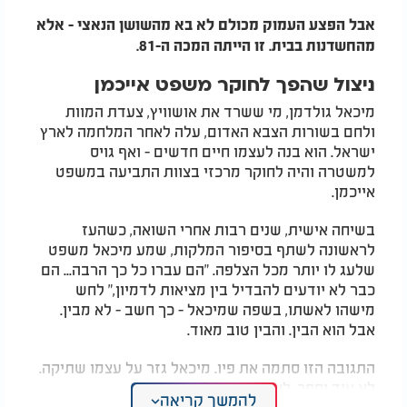
אבל הפצע העמוק מכולם לא בא מהשושן הנאצי - אלא
מהחשדנות בבית. זו הייתה המכה ה-81
.
ניצול שהפך לחוקר משפט אייכמן
מיכאל גולדמן, מי ששרד את אושוויץ, צעדת המוות
ולחם בשורות הצבא האדום, עלה לאחר המלחמה לארץ
ישראל. הוא בנה לעצמו חיים חדשים - ואף גויס
למשטרה והיה לחוקר מרכזי בצוות התביעה במשפט
אייכמן
.
בשיחה אישית, שנים רבות אחרי השואה, כשהעז
לראשונה לשתף בסיפור המלקות, שמע מיכאל משפט
שלעג לו יותר מכל הצלפה. "הם עברו כל כך הרבה... הם
כבר לא יודעים להבדיל בין מציאות לדמיון," לחש
מישהו לאשתו, בשפה שמיכאל - כך חשב - לא מבין.
אבל הוא הבין. והבין טוב מאוד
.
התגובה הזו סתמה את פיו. מיכאל גזר על עצמו שתיקה.
לא עוד יספר. לא עוד ינסה לשכנע
.
להמשך קריאה