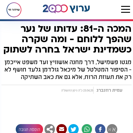
שידור חי
המכה ה-81: עדותו של נער
דף הבית
רץ בוואטסאפ
המכה ה-81: עדותו של נער שהפך ללוחם - ומה שקרה כשמדינת ישראל בחרה לשתוק
שהפך ללוחם - ומה שקרה
כשמדינת ישראל בחרה לשתוק
מגטו פשמישל, דרך מחנה אושוויץ ועד משפט אייכמן
- הסיפור המטלטל של מיכאל גולדמן גלעד חושף לא
רק את תעוזת הרוח, אלא גם את כאב השתיקה
עמית רוזנברג
23.04.25 כ"ה ניסן התשפ"ה
א
א
הוספת תגובה