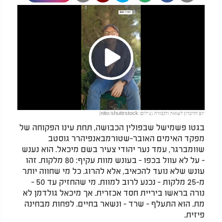
Play
יום הזיכרון לשואה ולגבורה. (צילום: nito/shuttrstock)
Video
בגטו פשמישל שבפולין הכבושה, תחת עינו הפקוחה של
מפקד האימים האובר-שטורמבאנפיהרר גוסטב
שוומברגר, עמד נער יהודי צעיר בשם מיכאל. הוא נענש
- על לא עוול בכפו - בעונש מוות עקיף: 80 מלקות. זהו
עונש שלא נועד להכאיב, אלא להרוג. כל מי שחווה יותר
מ-25 מלקות - נכנע לרוב למוות. מי שהחזיק עד 50 -
נורה בראשו ביריית חסד אכזרית. אך מיכאל גולדמן לא
מת. הוא התעלף - שרד - ונשאר בחיים. לפחות מבחינה
פיזית
.