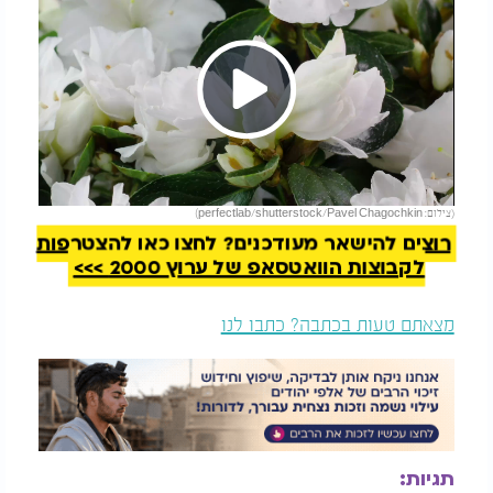
Play
להמשך קריאה
(צילום: perfectlab/shutterstock/Pavel Chagochkin)
Video
רוצים להישאר מעודכנים? לחצו כאן להצטרפות
לקבוצות הוואטסאפ של ערוץ 2000 >>>
מצאתם טעות בכתבה? כתבו לנו
תגיות: