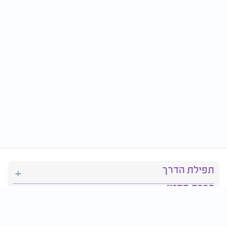
תפילת הדרך
ברכת המזון
יהדות
סידור תפילה