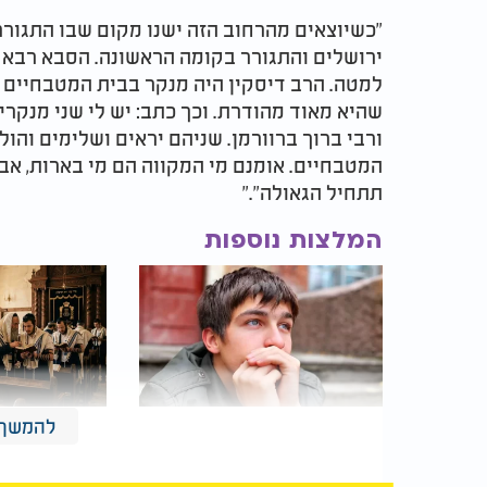
"כשיוצאים מהרחוב הזה ישנו מקום שבו התגורר 
ירושלים והתגורר בקומה הראשונה. הסבא רבא של
למטה. הרב דיסקין היה מנקר בבית המטבחיים
שהיא מאוד מהודרת. וכך כתב: יש לי שני מנקר
ורבי ברוך ברוורמן. שניהם יראים ושלימים והול
המטבחיים. אומנם מי המקווה הם מי בארות, אבל
תתחיל הגאולה"."
המלצות נוספות
להמשך 
10 טיפים על פי חז"ל
הענן הבלתי 
להסרת דאגה ועצבות
הכנסת: - כך
עלול לעכב 