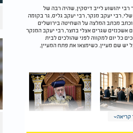
רבי יהושוע לייב דיסקין, שהיה רבה של
י, רבי יעקב מנקר, רבי יעקב גליס, גר בקומה
 וכתב מכתב המלצה על השחיטה בירושלים
ים אשכנזים שגרים אצלי בחצר, רבי יעקב המנקר
כים כל יום למקווה לפני שהולכים לבית
 יש שם מעיין. כשימצאו את פתח המעיין,
קריאה
נראה בבית
הראש"ל הרב יצחק יוסף
 דיבור קטן
יוצא נגד האמונות
את תפילות
הטפלות: "אלו דברי הבל