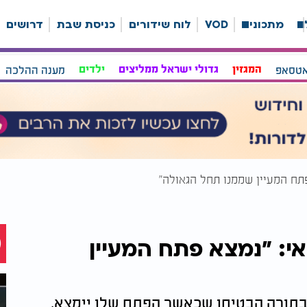
ה
מתכונים
VOD
לוח שידורים
כניסת שבת
דרושים
אטסאפ
המגזין
גדולי ישראל ממליצים
ילדים
מענה ההלכה
תח המעיין שממנו תחל הגאולה"
י: "נמצא פתח המעיין
 בתורה הבטיחו שכאשר הפתח שלו יימצא,