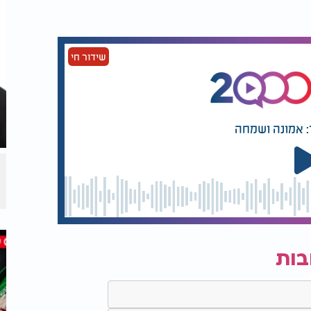
ה. ככה ניסה הרב יצחק ניסים, שהיה אז
מת ששת הימים. הגיעו ערבים ושפכו שם מלט,
 ברוך ה' אנחנו לא צריכים אותם ומצאנו את פתח
שידור חי
: אמונה ושמחה
בות