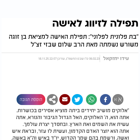
תפילה לזיווג לאישה
"בת פלונית לפלוני": תפילת האישה למציאת בן זוגה
משורש נשמתה מאת הרב שלום שבזי זצ"ל
עידו יחזקאל
06.02.23 ט"ו שבט התשפ"ג, עודכן 22:07 18.11.25
א
א
הוספת תגובה
"אלוקים מושיב יחידים ביתה מוציא אסירים בכושרות.
אתה הוא, ה’ האלוקים, האל הגדול הגיבור והנורא, אתה
עשית את השמים ואת הארץ. ובחסדך יצרת עולמך.
אתה הוא יוצר האדם הקדמון, ועשית לו עזר, ובראת איש
ואשה. ורשמת בהם שמך הקדוש, יו”ד באיש וה”א באשה.