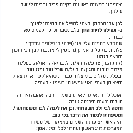
וציוויתנו במצווה ראשונה בקיום פריה ורבייה ליישב
עולמך.
לכן אבי הרחמן, באתי להפיל את תחינתי לפניך
ב-
, בלב נשבר ונדכה לפני כיסא
תפילה לזיווג הגון
כבודך.
שתמלא רחמים עלי, אני (פלוני בן פלונית עבדך /
פלונית בת פלוני אמתך),ותזמין לי את בת / בן זוגי הנכון
והראוי בזמנו.
(זיווג הגון) צנוע/ה וירא/ת ה’, בריא/ה ראוי/ה, בעל/ת
מידות טובות והגון/ה. בעל/ת שכל טוב ומזג טוב.
ובעל/ת מזל טוב מוצלח ומבורך. שהיא / שהוא תמצא /
ימצא חן בעיני, ואני אמצא חן בעיניו / בעיניה.
ואוכל לחיות איתה / איתו בשמחה רבה ואהבה ואחווה
ושלום ורעות ופרנסה טובה.
ותטה לבי ולב משפחתי, וכן את ליבה / לבו ומשפחתה /
ומשפחתו לגמור את הדבר בכי טוב.
והיה אשר יציעו מן השמים במאמרו של משדד
המערכות זווג ראשון ואחרון לכל ימינו. אמן: