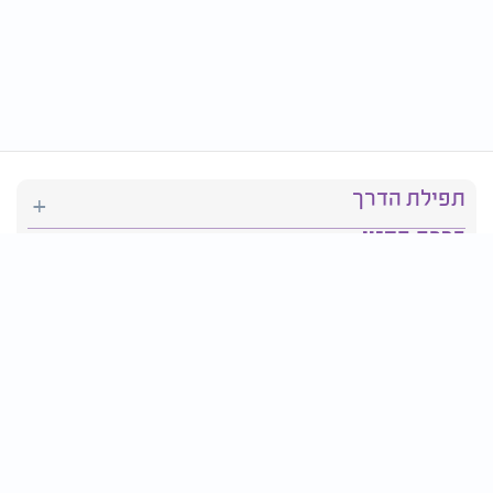
תפילת הדרך
ברכת המזון
יהדות
סידור תפילה
בריאות
חגים ומועדים