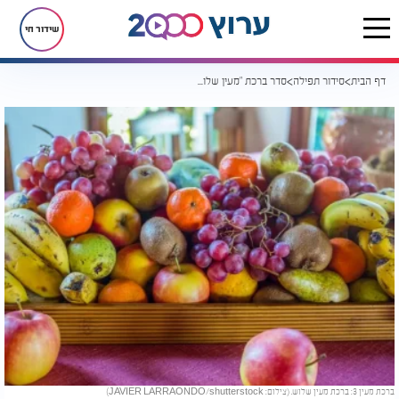
שידור חי
דף הבית
סידור תפילה
סדר ברכת "מעין שלוש": נוסח עדות המזרח
ברכת מעין 3: ברכת מעין שלוש. (צילום: JAVIER LARRAONDO/shutterstock)