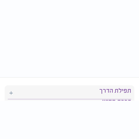
תפילת הדרך
ברכת המזון
יהדות
סידור תפילה
בריאות