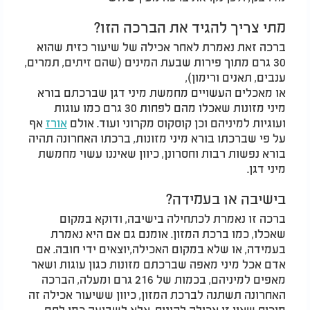
מתי צריך להגיד את הברכה הזו?
ברכה זאת נאמרת לאחר אכילה של שיעור כזית שהוא
30 גרם מתוך פירות שבעת המינים (שהם זיתים, תמרים,
ענבים, תאנים ורימון),
או מאכלים העשויים מחמשת מיני דגן שברכתם בורא
מיני מזונות שאכלו מהם לפחות 30 גרם כמו עוגות
ועוגיות למיניהם וכן קוסקוס מקרוני ועוד. אולם
אורז
אף
על פי שברכתו בורא מיני מזונות, ברכתו האחרונה תהיה
בורא נפשות רבות וחסרונן, כיוון שאיננו עשוי מחמשת
מיני דגן.
בישיבה או בעמידה?
ברכה זו נאמרת לכתחילה בישיבה, ודוקא במקום
שאכלו, כמו ברכת המזון. אומנם גם אם היא נאמרת
בעמידה, או שלא במקום האכילה,יוצאים ידי חובה. אם
אדם אכל מיני מאפה שברכתם מזונות כגון עוגות ושאר
מאפים למיניהם, בכמות של 216 גרם ומעלה, הברכה
האחרונה תשתנה לברכת המזון, כיוון ששיעור אכילה זה
מוכיח שאין זו אכילה לקינוח, אלא לשביעה כמו לחם.