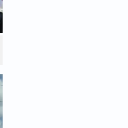
צא בזה.
ית הכנסת צריך להיות
נאה יותר מכל הבתים
, ולכן חוק בל יעבור - בראש בית הכנסת
 כאשר לצדו גבאי אחד או יותר, עם יראת שמיים,
, ולהיפך, להיות חדור
 ממחלוקת במקום הקדוש
 כולם.
, ובמקום
מצווה לוותר בעת הצורך
שים לב לאומרו בצוותא באופן אחיד.
ת ילדינו היקרים על הזהירות בכבוד המקומות
ותם שבית הכנסת הוא מקום קדוש ביותר כיוון
 הקב"ה הגדול והנורא, וכן לזרזם לענות
אמן,
ישליכו שם פסולת ועטיפות מאכלים, ולא יקלו
 בדרך יראה וכבוד כראוי, וע"י כך יזכו
 טובים אלו בהם למשך כל ימי חייהם. ראוי