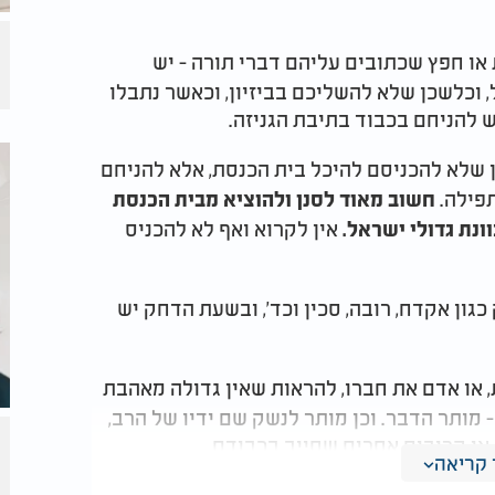
 או חפץ שכתובים עליהם דברי תורה - יש
 וכלשכן שלא להשליכם בביזיון, וכאשר נתבלו
יש להניחם בכבוד בתיבת הגניזה.
ון שלא להכניסם להיכל בית הכנסת, אלא להניחם
תפילה.
חשוב מאוד לסנן ולהוציא מבית הכנסת
אין לקרוא ואף לא להכניס
ונת גדולי ישראל.
גון אקדח, רובה, סכין וכד', ובשעת הדחק יש
, או אדם את חברו, להראות שאין גדולה מאהבת
 מותר הדבר. וכן מותר לנשק שם ידיו של הרב,
ב או קרובים אחרים שחייב בכבודם.
קריאה
נות של חולין, וכן המרת כספים וכד' אולם