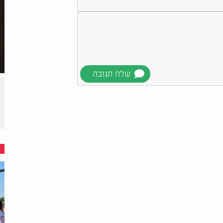
טנדרים, מנורות וכד' - יש להם קדושת בית
בו שימוש חול של ביזיון, אמנם להשאיל לצורך
יהוט, וכמובן ברשות הגבאי האחראי על כך.
בית הכנסת, ואף מלאכה שהיא לצורך המקום -
פשרי הדבר. אסור ללמד לימודי חול במקום
ץ עם מורה הוראה מוסמך.
ום תאורה מאירה ומכובדת במקום הקדוש,
ות, שבזכותה מתאפשרות התפילות ולימוד
ביאה לרוח הקודש ונביאות ולהיות שופטת את
לבית המקדש להרבות שם את האורה (ילקוט
ק בטרחה לפאר את המקום הקדוש ככל שניתן
 ריהוט יפה ומסודר, פרוכת מהודרת, וילונות