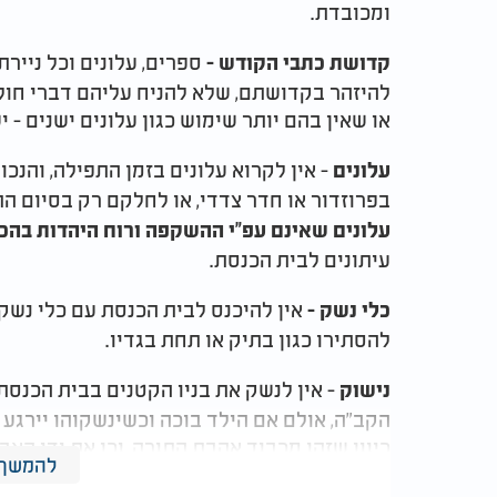
ומכובדת.
ספרים, עלונים וכל ניירת
קדושת כתבי הקודש -
להיזהר בקדושתם, שלא להניח עליהם דברי חול,
או שאין בהם יותר שימוש כגון עלונים ישנים - 
- אין לקרוא עלונים בזמן התפילה, והנכ
עלונים
בפרוזדור או חדר צדדי, או לחלקם רק בסיום ה
עלונים שאינם עפ"י ההשקפה ורוח היהדות בהכו
עיתונים לבית הכנסת.
אין להיכנס לבית הכנסת עם כלי נשק כ
כלי נשק
-
להסתירו כגון בתיק או תחת בגדיו.
- אין לנשק את בניו הקטנים בבית הכנסת
נישוק
הקב"ה, אולם אם הילד בוכה וכשינשקוהו יירגע -
כיוון שזהו מכבוד אהבת התורה, וכן את ידי הא
להמשך 
- אין לחשב במקום הקדוש חשבו