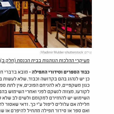
(צילום: Vladimir Mulder/shutterstock)
מעיקרי ההלכות הנוהגות בבית הכנסת (חלק ב)
מובא בדברי חז
כבוד הספרים וסידורי התפילה
-
כן יש לנהוג בהם בקדושה וכבוד, שלא לעשות ב
כגון משקפיים, לא להניחם הפוכים, אין לתת ספ
לקורעו, מצווה לנשקם לפני ואחרי השימוש בהם 
השימוש יש להחזירם למקומם ולשים לב שלא לה
חלילה אם עלולים ליפול ע"י כך. ודאי שאסור ל
ואם ספר או סידור תפילה מתחיל להיפרם או ש