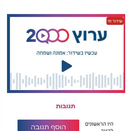
כשפותחים את ההבדלה תחילה מוזגים את היין. מומלץ
לעשות הבדלה רק עם יין כפי שאומרים חז"ל שמי
שידור חי
שעושה הבדלה עם יין יזכה לבנים זכרים היכולים להיות
בעלי הוראה. מי שלא יכול לברך על יין יברך על מיץ
ענבים
טבעי. כשממלאים את הכוס צריך למלא עד הסוף
ושיישפך מעט. מדוע? אומרים חז"ל שכל בית שלא
נשפך בו יין כמים, אין בו סימן ברכה.
עכשיו בשידור: אמונה ושמחה
מבחינת הבשמים טוב להשתמש בקינמון וציפורן
שברכתם "בורא עצי בשמים". הכי מהודר להשתמש
בהדסים לבשמים. אסור להשתמש בבושם רגיל
שמשפריצים, אין זה לא מוציא מידי חובה.
לאחר מזיגת היין מדליקים את הנר וטוב שיהיה מונח
לידנו שנהנה מאורו.
תגובות
היו הראשונים
הוסף תגובה
להגיב