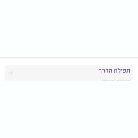
תפילת הדרך
ברכת המזון
יהדות
סידור תפילה
בריאות
חגים ומועדים