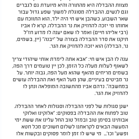
מצוות ההבדלה היא מהתורה והיא מיועדת גם לגברים
וגם לנשים. ההבדלה מסוגלת למשוך שפע גדול עבור
שאר השבוע. כשהבן איש חי היה ילד, הוא התווכח עם
אחותו מי יזכה להחזיק את נר ההבדלה. קרא לו אביו
(רבי אליהו חיים) ואמר לו שאם יענה לו מדוע חז"ל
תיקנו את סדר ההבדלה בצורה של "יבנה" (יין, בשמים,
נר, הבדלה) הוא יזכה להחזיק את הנר.
ענה לו הבן איש חי: "אבא אתה לימדת אותי שיהודי צריך
לשאוף לעלות מעלה כל הזמן, לכן יין טועמים דרך הפה,
בשמים מריחים מהאף שהוא מעל הפה, גבוה יותר. על
נר מביטים בעיניים, שהן מעל האף ואת ההבדלה עושים
במחשבה". נדהם אביו מהתשובה המופלאה ונתן לו
להחזיק את הנר.
ישנן סגולות של לפני ההבדלה וסגולות לאחר ההבדלה.
טוב לפתוח את ההבדלה בפסוקים: "אלוקינו ואלוקי
אבותינו בסימן טוב ובמזל טוב החל עלינו את ששת ימי
המעשה הבאים לקראתנו לשלום חשוכים מכל חטא
ופשע" וכו'... מי שיש לו זמן לומר פסוקים ובקשות אלו