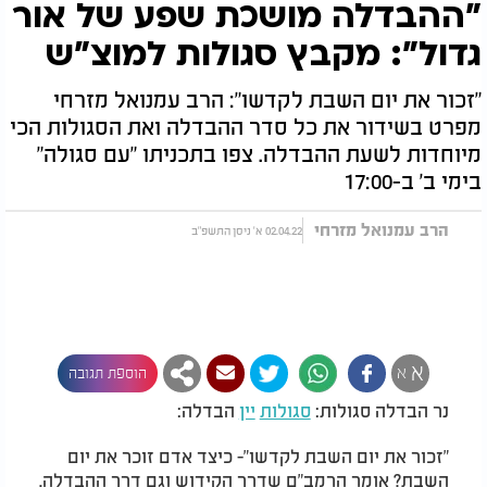
"ההבדלה מושכת שפע של אור
גדול": מקבץ סגולות למוצ"ש
"זכור את יום השבת לקדשו": הרב עמנואל מזרחי
מפרט בשידור את כל סדר ההבדלה ואת הסגולות הכי
מיוחדות לשעת ההבדלה. צפו בתכניתו "עם סגולה"
בימי ב' ב-17:00
הרב עמנואל מזרחי
02.04.22 א' ניסן התשפ"ב
א
א
הוספת תגובה
נר הבדלה סגולות:
סגולות
יין
הבדלה:
"זכור את יום השבת לקדשו"- כיצד אדם זוכר את יום
השבת? אומר הרמב"ם שדרך הקידוש וגם דרך ההבדלה.