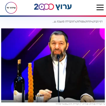
שידור חי
דף הבית
יהדות
סגולות
"ההבדלה מושכת שפע של אור גדול": מקבץ סגולות למוצ"ש
נר הבדלה סגולות: סגולות יין הבדלה. הרב עמנואל מזרחי