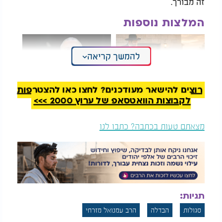
זה מבורך.
המלצות נוספות
להמשך קריאה
רוצים להישאר מעודכנים? לחצו כאן להצטרפות
לקבוצות הוואטסאפ של ערוץ 2000 >>>
"שילם על טעות לא שלו
בכיר בשב"כ שעבר
וזכה לנס"
מוות קליני בחשיפה
מטלטלת: "אני מופתע"
מצאתם טעות בכתבה? כתבו לנו
לאחר מכן ישנה בקשה מיוחדת שמומלץ מאוד לומר,
התפילה של רבי לוי יצחק מברדיטשוב שנקרא "סנגורם
של ישראל". תפילה זו נמצאת ברוב הסידורים ורבי לוי
יצחק בעצמו אמר שמי שיאמר את התפילה 3 פעמים, אין
ספק שאם ירצה ה' תהיה לו הצלחה בכל השבוע.
תגיות:
התפילה מתחילה במילים: "אלוקי אברהם, אלוקי יצחק
ואלוקי יעקב, שמור והצל את עמך ישראל אהוביך מכל
סגולות
הבדלה
הרב עמנואל מזרחי
רע למען שם תהילתך" וכו'.